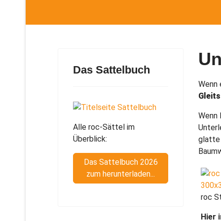
Un
Das Sattelbuch
Wenn e
Gleits
Wenn I
Alle roc-Sättel im
Unterl
Überblick:
glatte
Baumwo
Das Sattelbuch 2026
zum herunterladen...
roc S
Hier 