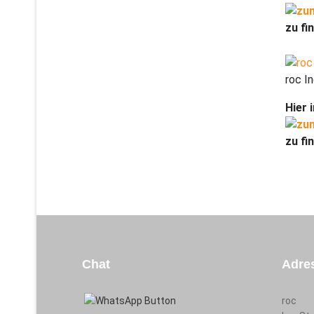
zu fin
roc I
Hier 
zu fin
Chat
Adre
roc