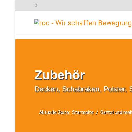
Zubehör
Decken, Schabraken, Polster, S
Aktuelle Seite:
Startseite
Sättel und meh