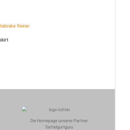
kirt
Die Homepage unserer Partner
Sattelgurtguru