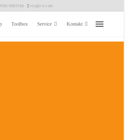
8036 9085166
roc@r-o-c.de
p
Toolbox
Service
Kontakt