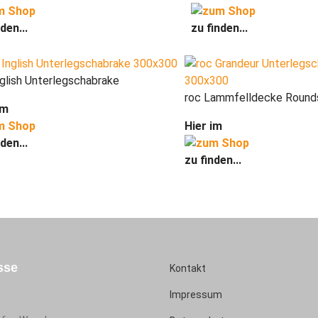
den...
zu finden...
nglish Unterlegschabrake
roc Lammfelldecke Rounds
im
Hier im
den...
zu finden...
sse
Kontakt
Impressum