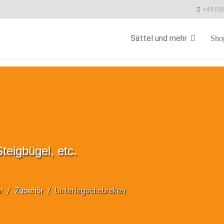
+49 (0)
Sättel und mehr
Sho
teigbügel, etc.
r
Zubehör
Unterlegschabraken