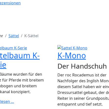
ezensionen
hr
Sättel
K-Sättel
telbaum K-
K-Mono
ie
Der Handschuh
 Bäume wurden für den
Der roc
Rocademus ist der
z für Pferde mit breitem
Nachfolger des Inglish Mon
nbogen und breitem
diesem Sattel haben wir ei
kanal konzipiert.
Dressursattel gebaut, der 
Reiter in seiner Grundposit
rlesen …
entspannt und tief setzt.