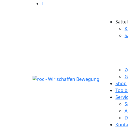
Sätte
K
S
Z
G
Shop
Toolb
Servi
S
A
D
Konta