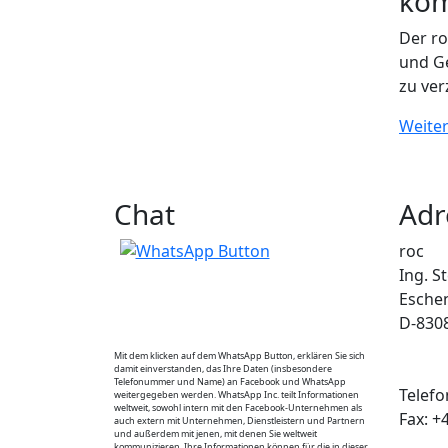
kom
Der ro
und G
zu ver
Weite
Chat
Adr
roc
Ing. S
Esche
D-830
Mit dem klicken auf dem WhatsApp Button, erklären Sie sich
damit einverstanden, das Ihre Daten (insbesondere
Telefonummer und Name) an Facebook und WhatsApp
Telefo
weitergegeben werden. WhatsApp Inc. teilt Informationen
weltweit, sowohl intern mit den Facebook-Unternehmen als
Fax:
+
auch extern mit Unternehmen, Dienstleistern und Partnern
und außerdem mit jenen, mit denen Sie weltweit
kommunizieren. Ihre Informationen können für die in dieser