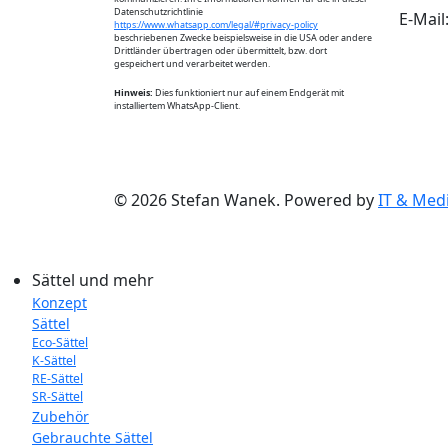
Datenschutzrichtlinie
E-Mail
https://www.whatsapp.com/legal/#privacy-policy
beschriebenen Zwecke beispielsweise in die USA oder andere
Drittländer übertragen oder übermittelt, bzw. dort
gespeichert und verarbeitet werden.
Hinweis:
Dies funktioniert nur auf einem Endgerät mit
installiertem WhatsApp-Client.
© 2026 Stefan Wanek. Powered by
IT & Medi
Sättel und mehr
Konzept
Sättel
Eco-Sättel
K-Sättel
RE-Sättel
SR-Sättel
Zubehör
Gebrauchte Sättel