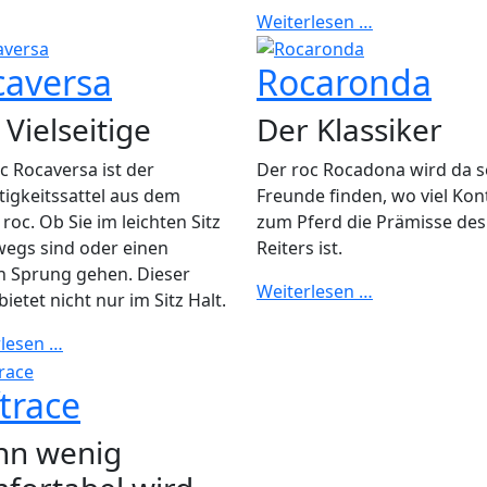
Weiterlesen …
caversa
Rocaronda
 Vielseitige
Der Klassiker
c
Rocaversa ist der
Der roc
Rocadona wird da s
itigkeitssattel aus dem
Freunde finden, wo viel Kon
roc. Ob Sie im leichten Sitz
zum Pferd die Prämisse des
egs sind oder einen
Reiters ist.
n Sprung gehen. Dieser
Weiterlesen …
bietet nicht nur im Sitz Halt.
rlesen …
trace
n wenig