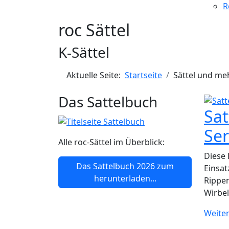
R
roc Sättel
K-Sättel
Aktuelle Seite:
Startseite
Sättel und me
Das Sattelbuch
Sat
Ser
Alle roc-Sättel im Überblick:
Diese
Das Sattelbuch 2026 zum
Einsat
herunterladen...
Rippe
Wirbel
Weite