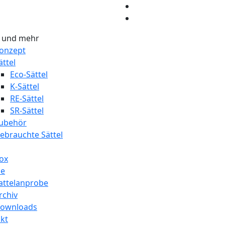
l und mehr
onzept
ättel
Eco-Sättel
K-Sättel
RE-Sättel
SR-Sättel
ubehör
ebrauchte Sättel
ox
ce
attelanprobe
rchiv
ownloads
kt