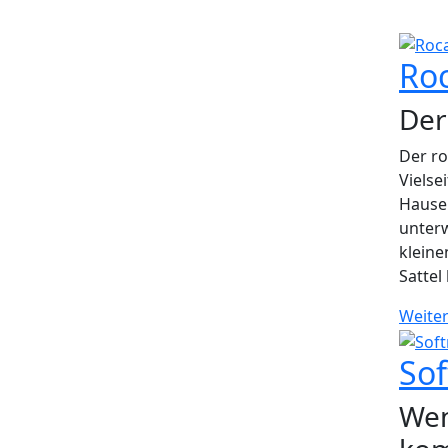
Ro
Der
Der ro
Vielse
Hause 
unterw
kleine
Sattel 
Weite
Sof
Wen