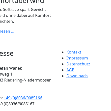
fortabel wird
c
Softrace spart Gewicht
eld ohne dabei auf Komfort
zichten.
rlesen …
esse
Kontakt
Impressum
Datenschutz
tefan Wanek
AGB
nweg 1
Downloads
83
Riedering-Niedermoosen
n:
+49 (0)8036/9085166
49 (0)8036/9085167