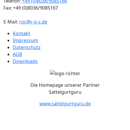
Telefon:
+49 (0)8036/9085166
Fax:
+49 (0)8036/9085167
E-Mail:
roc@r-o-c.de
Kontakt
Impressum
Datenschutz
AGB
Downloads
Die Homepage unserer Partner
Sattelgurtguru
www.sattelgurtguru.de