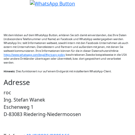
Mit dem klicken auf dem WhatsApp Button, erklären Sie sich damit einverstanden, das Ihre Daten
(insbesondere Telefonummer und Name) an Facebook und WhatsApp weitergegeben werden.
WhatsApp Inc. teilt Informationen weltweit, sowohl intern mit den Facebook-Unternehmen als auch
extern mit Unternehmen, Dienstleistern und Partnern und außerdem mit jenen, mit denen Sie
weltweit kommunizieren. Ihre Informationen können für die in dieser Datenschutzrichtlinie
https://www.whatsapp.com/legal/#privacy-policy
beschriebenen Zwecke beispielsweise in die USA
oder andere Drittländer übertragen oder übermittelt, bzw. dort gespeichert und verarbeitet
werden.
Hinweis:
Dies funktioniert nur auf einem Endgerät mit installiertem WhatsApp-Client.
Adresse
roc
Ing. Stefan Wanek
Eschenweg 1
D-83083
Riedering-Niedermoosen