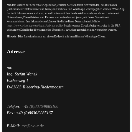
Mit dem klicken auf dem WhatsApp Button, erklären Sie sich damit einverstanden, das Ihre Daten
(insbesondere Telefonummer und Name) an Facebook und WhatsApp weitergegeben werden. WhatsApp
Inc. teilt Informationen weltweit, sowohl intern mit den Facebook-Unternehmen als auch extern mit
Unternehmen, Dienstleistern und Partnern und außerdem mit jenen, mit denen Sie weltweit
kommunizieren. Ihre Informationen können für die in dieser Datenschutzrichtlinie
https://www.whatsapp.com/legal/#privacy-policy
beschriebenen Zwecke beispielsweise in die USA
oder andere Drittländer übertragen oder übermittelt, bzw. dort gespeichert und verarbeitet werden.
Hinweis:
Dies funktioniert nur auf einem Endgerät mit installiertem WhatsApp-Client.
Adresse
roc
Ing. Stefan Wanek
Eschenweg 1
D-83083
Riedering-Niedermoosen
Telefon:
+49 (0)8036/9085166
Fax:
+49 (0)8036/9085167
E-Mail:
roc@r-o-c.de