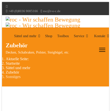
+49 (0)8036 9085166
roc@r-o-c.de
Sättel und mehr
Shop
Toolbox
Service
Kontakt
Zubehör
Decken, Schabraken, Polster, Steigbügel, etc.
Aktuelle Seite:
Startseite
Sättel und mehr
Zubehör
Sonstiges