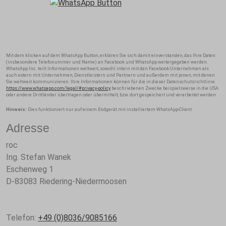
Mit dem klicken auf dem WhatsApp Button, erklären Sie sich damit einverstanden, das Ihre Daten
(insbesondere Telefonummer und Name) an Facebook und WhatsApp weitergegeben werden.
WhatsApp Inc. teilt Informationen weltweit, sowohl intern mit den Facebook-Unternehmen als
auch extern mit Unternehmen, Dienstleistern und Partnern und außerdem mit jenen, mit denen
Sie weltweit kommunizieren. Ihre Informationen können für die in dieser Datenschutzrichtlinie
https://www.whatsapp.com/legal/#privacy-policy
beschriebenen Zwecke beispielsweise in die USA
oder andere Drittländer übertragen oder übermittelt, bzw. dort gespeichert und verarbeitet werden.
Hinweis:
Dies funktioniert nur auf einem Endgerät mit installiertem WhatsApp-Client.
Adresse
roc
Ing. Stefan Wanek
Eschenweg 1
D-83083
Riedering-Niedermoosen
Telefon:
+49 (0)8036/9085166