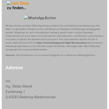
zu finden...
Mit dem klicken auf dem WhatsApp Button, erklären Sie sich damit einverstanden, das Ihre
Daten (insbesondere Telefonummer und Name) an Facebook und WhatsApp weitergegeben
werden. WhatsApp Inc. teilt Informationen weltweit, sowohl intern mit den Facebook-
Unternehmen als auch extern mit Unternehmen, Dienstleistern und Partnern und außerdem
mit jenen, mit denen Sie weltweit kommunizieren. Ihre Informationen können für die in
dieser Datenschutzrichtlinie
https://www.whatsapp.com/legal/#privacy-policy
beschriebenen
Zwecke beispielsweise in die USA oder andere Drittländer übertragen oder übermittelt, bzw.
dort gespeichert und verarbeitet werden.
Hinweis:
Dies funktioniert nur auf einem Endgerät mit installiertem WhatsApp-Client.
Adresse
roc
Ing. Stefan Wanek
Eschenweg 1
D-83083
Riedering-Niedermoosen