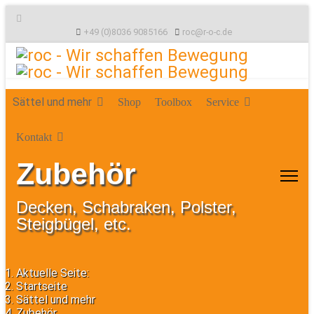
+49 (0)8036 9085166
roc@r-o-c.de
Sättel und mehr
Shop
Toolbox
Service
Kontakt
Zubehör
Decken, Schabraken, Polster,
Steigbügel, etc.
Aktuelle Seite:
Startseite
Sättel und mehr
Zubehör