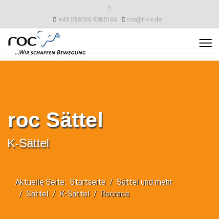
+49 (0)8036 9085166
roc@r-o-c.de
roc Sättel
K-Sättel
Aktuelle Seite:
Startseite
Sättel und mehr
Sättel
K-Sättel
Rocrace