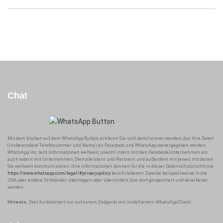
Chat
Mit dem klicken auf dem WhatsApp Button, erklären Sie sich damit einverstanden, das Ihre Daten
(insbesondere Telefonummer und Name) an Facebook und WhatsApp weitergegeben werden.
WhatsApp Inc. teilt Informationen weltweit, sowohl intern mit den Facebook-Unternehmen als
auch extern mit Unternehmen, Dienstleistern und Partnern und außerdem mit jenen, mit denen
Sie weltweit kommunizieren. Ihre Informationen können für die in dieser Datenschutzrichtlinie
https://www.whatsapp.com/legal/#privacy-policy
beschriebenen Zwecke beispielsweise in die
USA oder andere Drittländer übertragen oder übermittelt, bzw. dort gespeichert und verarbeitet
werden.
Hinweis:
Dies funktioniert nur auf einem Endgerät mit installiertem WhatsApp-Client.