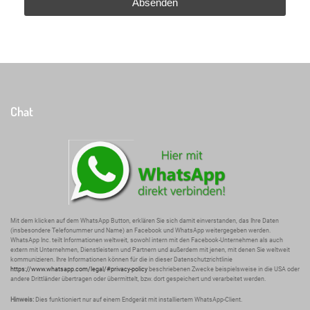
Absenden
Chat
Mit dem klicken auf dem WhatsApp Button, erklären Sie sich damit einverstanden, das Ihre Daten
(insbesondere Telefonummer und Name) an Facebook und WhatsApp weitergegeben werden.
WhatsApp Inc. teilt Informationen weltweit, sowohl intern mit den Facebook-Unternehmen als auch
extern mit Unternehmen, Dienstleistern und Partnern und außerdem mit jenen, mit denen Sie weltweit
kommunizieren. Ihre Informationen können für die in dieser Datenschutzrichtlinie
https://www.whatsapp.com/legal/#privacy-policy
beschriebenen Zwecke beispielsweise in die USA oder
andere Drittländer übertragen oder übermittelt, bzw. dort gespeichert und verarbeitet werden.
Hinweis:
Dies funktioniert nur auf einem Endgerät mit installiertem WhatsApp-Client.